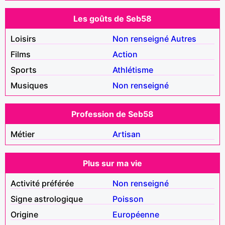
Les goûts de Seb58
Loisirs
Non renseigné
Autres
Films
Action
Sports
Athlétisme
Musiques
Non renseigné
Profession de Seb58
Métier
Artisan
Plus sur ma vie
Activité préférée
Non renseigné
Signe astrologique
Poisson
Origine
Européenne