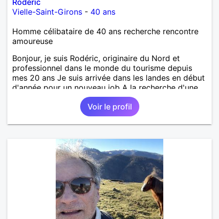
Rodéric
Vielle-Saint-Girons
-
40 ans
Homme célibataire de 40 ans recherche rencontre
amoureuse
Bonjour, je suis Rodéric, originaire du Nord et
professionnel dans le monde du tourisme depuis
mes 20 ans Je suis arrivée dans les landes en début
d'année pour un nouveau job A la recherche d'une
personne avec qui découvrir, partager et pourquoi
Voir le profil
pas aimer ;) Je suis quelqu'un d'humain, sociable
avec une pointe de taquinerie ;) Au plaisir :)