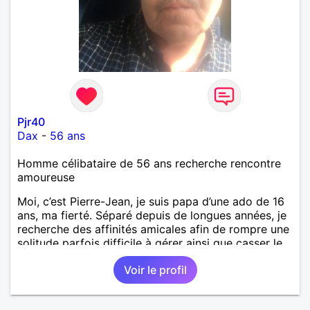
Pjr40
Dax
-
56 ans
Homme célibataire de 56 ans recherche rencontre
amoureuse
Moi, c’est Pierre-Jean, je suis papa d’une ado de 16
ans, ma fierté. Séparé depuis de longues années, je
recherche des affinités amicales afin de rompre une
solitude parfois difficile à gérer ainsi que casser le
vague à l’âme. L’amitié reste extrêmement
Voir le profil
importante à mes yeux mais peut se décliner en des
sentiments plus puissants. « Le temps fera son
œuvre » disait Arthur Schopenhauer, philosophe