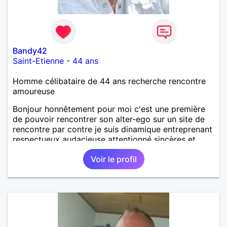
Bandy42
Saint-Etienne
-
44 ans
Homme célibataire de 44 ans recherche rencontre
amoureuse
Bonjour honnêtement pour moi c'est une première
de pouvoir rencontrer son alter-ego sur un site de
rencontre par contre je suis dinamique entreprenant
respectueux audacieuse attentionné sincères et
expressif et j' aime surtout les câlins et à les
Voir le profil
partager avec humour et amour bisous à+ à bientôt