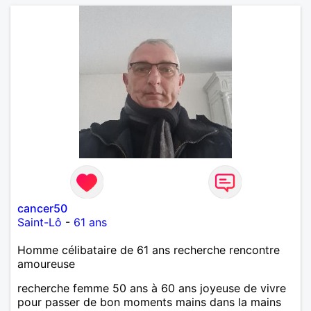
allemand que j’adore. J’aime discuter sans pour
autant être trop locace. Je suis bourré de qualités
avec très peu de défauts. Je suis altruiste,
bienveillant, empathique, attentionné, honnête,
respectueux, doux de caractère et compréhensif : je
laisse « glisser » beaucoup de choses. Mais ne vous
m’éprenez pas Mesdames, si une personne que
j’aime me trahit une fois, il n’y aura pas de seconde
chance et je l’effacerai à « vitam eternam ».
Néanmoins, je suis un tout petit peu maniaque ainsi
qu’impatient. J’essaye de faire des efforts. Rien de
bien dramatique ! Du moins je le pense……Je suis un
homme facile à vivre. À vous si vous le souhaitez,
d’apprendre à me connaître davantage. J’en serai
ravi….A très bientôt je l’espère.
cancer50
Saint-Lô
-
61 ans
Homme célibataire de 61 ans recherche rencontre
amoureuse
recherche femme 50 ans à 60 ans joyeuse de vivre
pour passer de bon moments mains dans la mains