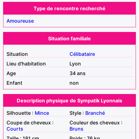
Type de rencontre recherché
Amoureuse
Situation familiale
Situation
Célibataire
Lieu d'habitation
Lyon
Age
34 ans
Enfant
non
Description physique de Sympatik Lyonnais
Silhouette :
Mince
Style :
Branché
Coupe de cheveux :
Couleur des cheveux :
Courts
Bruns
Taille : 181 cm
Poids : 76 kg