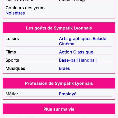
Couleurs des yeux :
Noisettes
Les goûts de Sympatik Lyonnais
Loisirs
Arts graphiques
Balade
Cinéma
Films
Action
Classique
Sports
Base-ball
Handball
Musiques
Blues
Profession de Sympatik Lyonnais
Métier
Employé
Plus sur ma vie