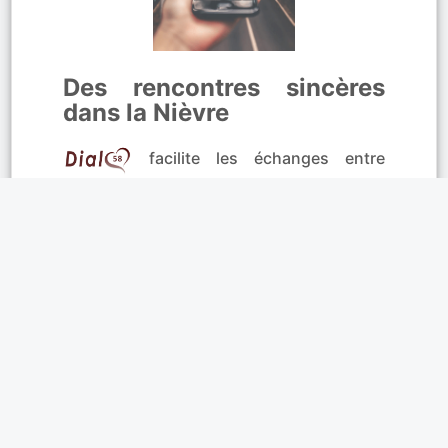
Des rencontres sincères
dans la Nièvre
facilite les échanges entre
célibataires en quête de nouvelles
relations. Grâce à la
messagerie
instantanée
, discutez librement et créez
des liens sincères. De belles rencontres
commencent chaque jour à Nevers,
Cosne-Cours-sur-Loire et Decize. Si un
profil vous attire à La Charité-sur-Loire,
Clamecy ou Château-Chinon, engagez la
conversation avec le tchat privé.