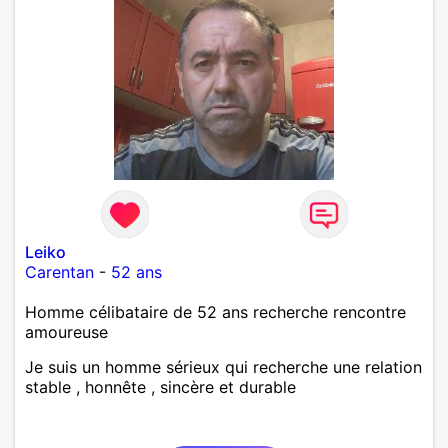
Leiko
Carentan
-
52 ans
Homme célibataire de 52 ans recherche rencontre
amoureuse
Je suis un homme sérieux qui recherche une relation
stable , honnête , sincère et durable