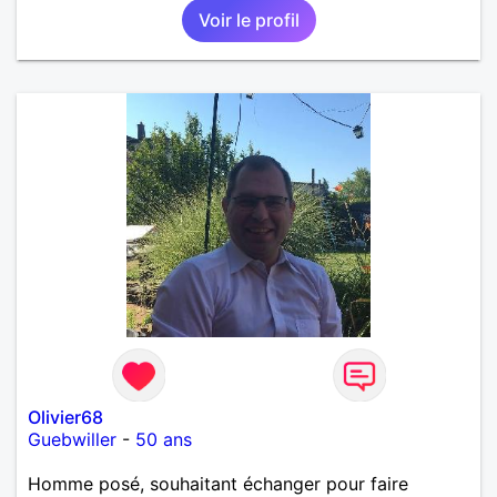
Voir le profil
Olivier68
Guebwiller
-
50 ans
Homme posé, souhaitant échanger pour faire