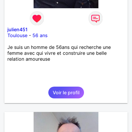
julien451
Toulouse
-
56 ans
Je suis un homme de 56ans qui recherche une
femme avec qui vivre et construire une belle
relation amoureuse
Voir le profil