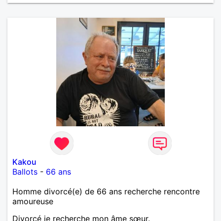
Kakou
Ballots
-
66 ans
Homme divorcé(e) de 66 ans recherche rencontre
amoureuse
Divorcé je recherche mon âme sœur.