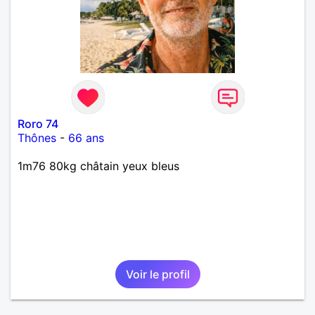
Roro 74
Thônes
-
66 ans
1m76 80kg châtain yeux bleus
Voir le profil