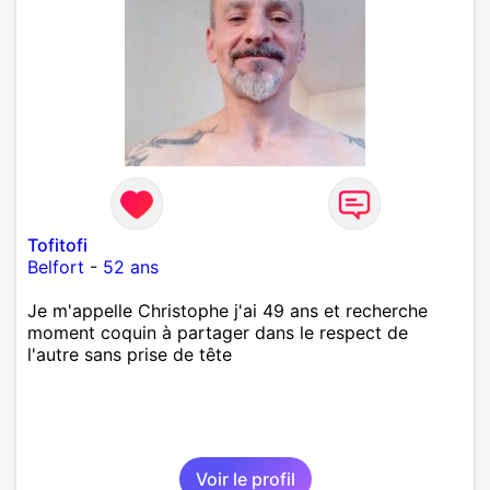
Tofitofi
Belfort
-
52 ans
Je m'appelle Christophe j'ai 49 ans et recherche
moment coquin à partager dans le respect de
l'autre sans prise de tête
Voir le profil