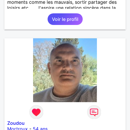
moments comme les mauvais, sortir partager des
loisirs etc.... . J'aspire une relation sincère dans la
confiance .
Voir le profil
Zoudou
Mortroux
-
54 ans