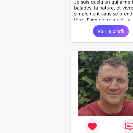
Je suis quelq'un qui aime 
balades, la nature, et vivr
simplement sans se prendr
tête. J'aime le respect, la
sincérité et qu'on puisse
Voir le profil
partager ensemble projet 
bon bout de chemin, main
la main.