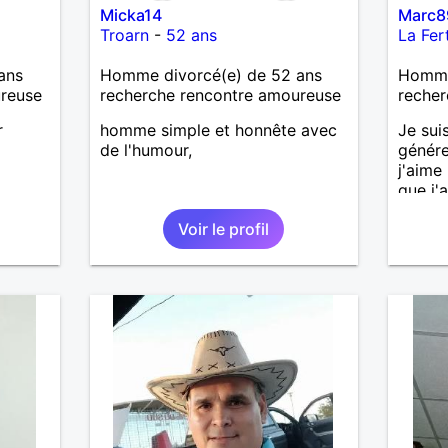
Micka14
Marc8
Troarn
-
52 ans
La Fer
ans
Homme divorcé(e) de 52 ans
Homme 
ureuse
recherche rencontre amoureuse
recher
r
homme simple et honnête avec
Je sui
de l'humour,
génére
j'aime
que j'a
sincèr
Voir le profil
pas qu
j'aime
cherch
et sér