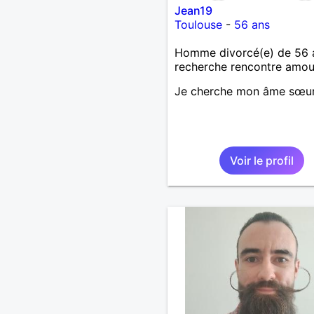
Jean19
Toulouse
-
56 ans
Homme divorcé(e) de 56 
recherche rencontre amo
Je cherche mon âme sœu
Voir le profil