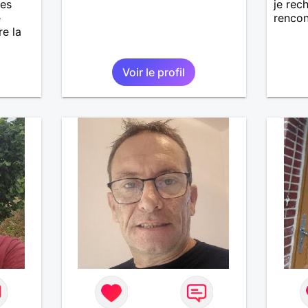
les
je rec
e
rencon
e la
Voir le profil
et un
 dans