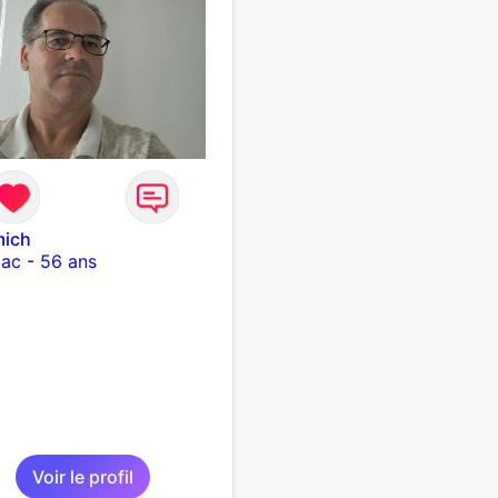
mich
iac
-
56 ans
Voir le profil