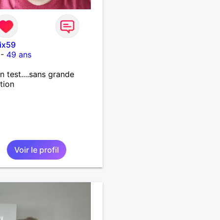
ix59
-
49 ans
un test....sans grande
tion
Voir le profil