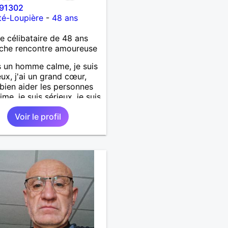
91302
té-Loupière
-
48 ans
célibataire de 48 ans
che rencontre amoureuse
s un homme calme, je suis
ux, j'ai un grand cœur,
 bien aider les personnes
ime, je suis sérieux, je suis
e, je suis honnête, j'aime
Voir le profil
'on joue avec moi et
 pas les mensonges. Je
e une relation amoureuse
ieuse.