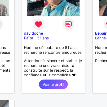
davidoche
Bebair
Païta
-
51 ans
Lanne
ans
Homme célibataire de 51 ans
Homme 
ureuse
recherche rencontre amoureuse
recher
i aime
Attentionné, sincère et stable, je
Reche
coté
recherche une vraie histoire
oments
construite sur le respect, la
confiance et la complicité ❤️
J’aime les choses simples de la
Voir le profil
vie : la nature, la mer, les
moments authentiques et les
personnes au grand cœur 🌊🌿
Très câlin et affectueux, j’adore
les petits moments de tendresse