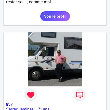
rester seul , comme moi .
Voir le profil
lj57
Sarreguemines
-
71 ans