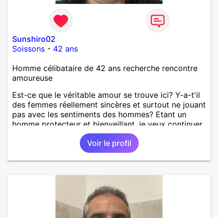
Sunshiro02
Soissons
-
42 ans
Homme célibataire de 42 ans recherche rencontre
amoureuse
Est-ce que le véritable amour se trouve ici? Y-a-t'il
des femmes réellement sincères et surtout ne jouant
pas avec les sentiments des hommes? Etant un
homme protecteur et bienveillant, je veux continuer
d'y croire et pouvoir enfin former la petite famille
Voir le profil
que je désir temps. Faux profil, profiteuse et autres
joyeuseté passer votre chemin, vous ne
m'intéressez pas du tout!