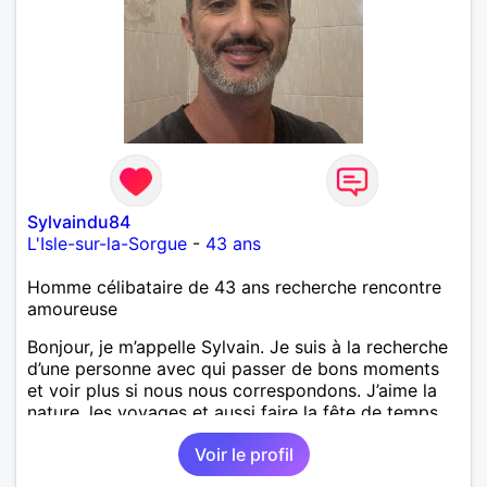
Sylvaindu84
L'Isle-sur-la-Sorgue
-
43 ans
Homme célibataire de 43 ans recherche rencontre
amoureuse
Bonjour, je m’appelle Sylvain. Je suis à la recherche
d’une personne avec qui passer de bons moments
et voir plus si nous nous correspondons. J’aime la
nature, les voyages et aussi faire la fête de temps
en temps ;-)Je suis papa d’un petit garçon de 7 ans
Voir le profil
dont je m’occupe en garde alternée. J’aime à peu
près tous les styles de musique. (Oui je suis pas